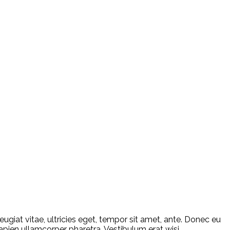
giat vitae, ultricies eget, tempor sit amet, ante. Donec eu
apien ullamcorper pharetra. Vestibulum erat wisi,