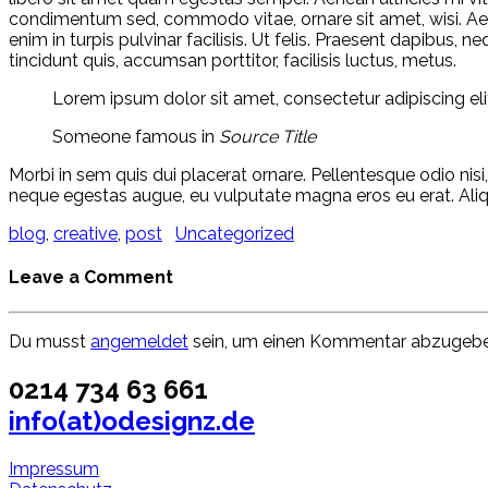
condimentum sed, commodo vitae, ornare sit amet, wisi. Aen
enim in turpis pulvinar facilisis. Ut felis. Praesent dapibus
tincidunt quis, accumsan porttitor, facilisis luctus, metus.
Lorem ipsum dolor sit amet, consectetur adipiscing elit
Someone famous in
Source Title
Morbi in sem quis dui placerat ornare. Pellentesque odio nisi,
neque egestas augue, eu vulputate magna eros eu erat. Aliqua
blog
,
creative
,
post
Uncategorized
Leave a Comment
Du musst
angemeldet
sein, um einen Kommentar abzugebe
0214 734 63 661
info(at)odesignz.de
Impressum