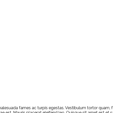
alesuada fames ac turpis egestas. Vestibulum tortor quam, feu
e est. Mauris placerat eleifend leo. Quisque sit amet est et s